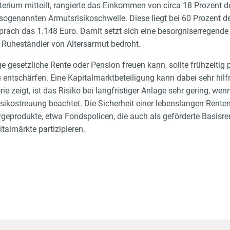
erium mitteilt, rangierte das Einkommen von circa 18 Prozent d
sogenannten Armutsrisikoschwelle. Diese liegt bei 60 Prozent 
prach das 1.148 Euro. Damit setzt sich eine besorgniserregende
 Ruheständler von Altersarmut bedroht.
ge gesetzliche Rente oder Pension freuen kann, sollte frühzeitig
 entschärfen. Eine Kapitalmarktbeteiligung kann dabei sehr hilfr
orie zeigt, ist das Risiko bei langfristiger Anlage sehr gering, 
kostreuung beachtet. Die Sicherheit einer lebenslangen Rente
eprodukte, etwa Fondspolicen, die auch als geförderte Basisren
talmärkte partizipieren.