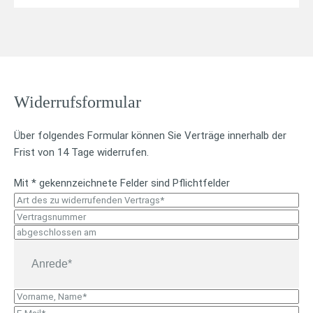
Widerrufsformular
Online-
Formular
Über folgendes Formular können Sie Verträge innerhalb der
Frist von 14 Tage widerrufen.
Mit * gekennzeichnete Felder sind Pflichtfelder
A
r
V
t
e
a
T
A
d
r
b
T
n
e
t
g
P
r
s
r
e
u
V
e
z
a
s
n
o
E