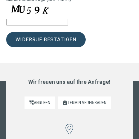
a
g
s
*
Wir freuen uns auf Ihre Anfrage!
ANRUFEN
TERMIN VEREINBAREN