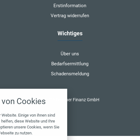
Erstinformation
Vertrag widerrufen
Wichtiges
Über uns
Bedarfsermittlung
Schadensmeldung
nstellungen
von Cookies
© 2026 Benzner Finanz GmbH
über alle verwendeten Cookies und
chkeit folgende Kategorien zu
r zu blockieren.
 Website. Einige von ihnen sind
helfen, diese Website und Ihre
eptieren unsere Cookies, wenn Sie
Notwendig
ebseite zu nutzen.