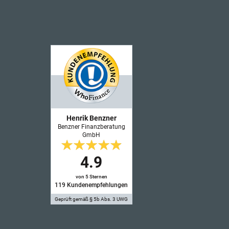
Henrik Benzner
Benzner Finanzberatung
GmbH
4.9
von 5 Sternen
119
Kundenempfehlungen
Geprüft gemäß § 5b Abs. 3 UWG