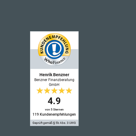
Henrik Benzner
Benzner Finanzberatung
GmbH
4.9
von 5 Sternen
119
Kundenempfehlungen
Geprüft gemäß § 5b Abs. 3 UWG