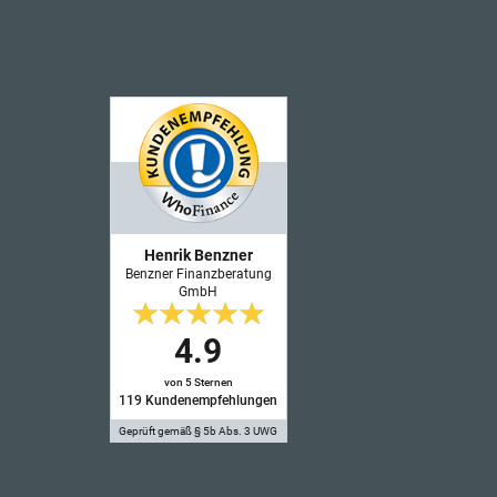
Henrik Benzner
Benzner Finanzberatung
GmbH
4.9
von 5 Sternen
119
Kundenempfehlungen
Geprüft gemäß § 5b Abs. 3 UWG