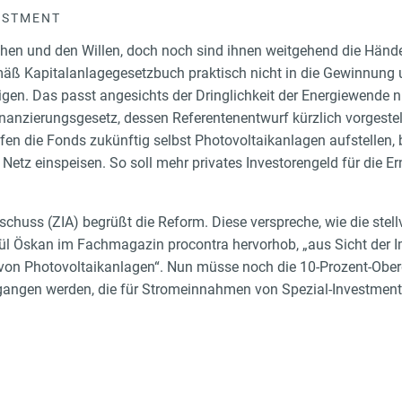
ESTMENT
ächen und den Willen, doch noch sind ihnen weitgehend die Hän
äß Kapitalanlagegesetzbuch praktisch nicht in die Gewinnung 
igen. Das passt angesichts der Dringlichkeit der Energiewende ni
nanzierungsgesetz, dessen Referentenentwurf kürzlich vorgestel
fen die Fonds zukünftig selbst Photovoltaikanlagen aufstellen, 
Netz einspeisen. So soll mehr privates Investorengeld für die Er
chuss (ZIA) begrüßt die Reform. Diese verspreche, wie die stell
l Öskan im Fachmagazin procontra hervorhob, „aus Sicht der I
 von Photovoltaikanlagen“. Nun müsse noch die 10-Prozent-Obe
angen werden, die für Stromeinnahmen von Spezial-Investmentf