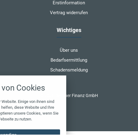
Erstinformation
Vertrag widerrufen
Wichtiges
Über uns
Bedarfsermittlung
Schadensmeldung
nstellungen
von Cookies
über alle verwendeten Cookies und
chkeit folgende Kategorien zu
© 2026 Benzner Finanz GmbH
r zu blockieren.
 Website. Einige von ihnen sind
helfen, diese Website und Ihre
eptieren unsere Cookies, wenn Sie
Notwendig
ebseite zu nutzen.
Performance
wendige