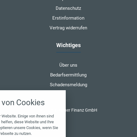
Datenschutz
Erstinformation
Vertrag widerrufen
Wichtiges
Über uns
Bedarfsermittlung
Schadensmeldung
nstellungen
von Cookies
über alle verwendeten Cookies und
chkeit folgende Kategorien zu
© 2026 Benzner Finanz GmbH
r zu blockieren.
 Website. Einige von ihnen sind
helfen, diese Website und Ihre
eptieren unsere Cookies, wenn Sie
Notwendig
ebseite zu nutzen.