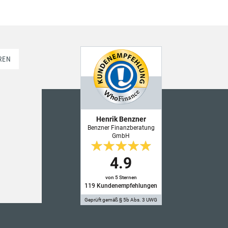
REN
Henrik Benzner
Benzner Finanzberatung
GmbH
4.9
von 5 Sternen
119
Kundenempfehlungen
Geprüft gemäß § 5b Abs. 3 UWG