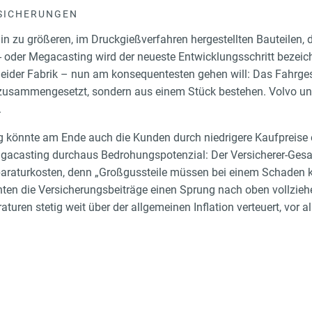
SICHERUNGEN
n zu größeren, im Druckgießverfahren hergestellten Bauteilen, 
 oder Megacasting wird der neueste Entwicklungsschritt bezeich
eider Fabrik – nun am konsequentesten gehen will: Das Fahrgest
zusammengesetzt, sondern aus einem Stück bestehen. Volvo und
.
g könnte am Ende auch die Kunden durch niedrigere Kaufpreise e
igacasting durchaus Bedrohungspotenzial: Der Versicherer-Gesa
paraturkosten, denn „Großgussteile müssen bei einem Schaden 
en die Versicherungsbeiträge einen Sprung nach oben vollziehe
turen stetig weit über der allgemeinen Inflation verteuert, vor 