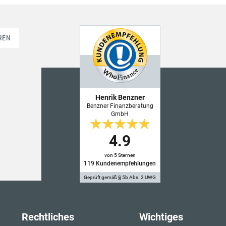
REN
Henrik Benzner
Benzner Finanzberatung
GmbH
4.9
von 5 Sternen
119
Kundenempfehlungen
Geprüft gemäß § 5b Abs. 3 UWG
Rechtliches
Wichtiges