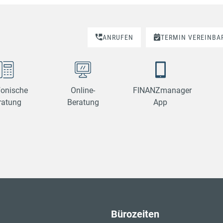
ANRUFEN
TERMIN VEREINBA
fonische
Online-
FINANZmanager
ratung
Beratung
App
Bürozeiten