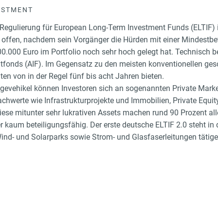
ESTMENT
 Regulierung für European Long-Term Investment Funds (ELTIF) in
n offen, nachdem sein Vorgänger die Hürden mit einer Mindestbe
0.000 Euro im Portfolio noch sehr hoch gelegt hat. Technisch b
ntfonds (AIF). Im Gegensatz zu den meisten konventionellen ges
ten von in der Regel fünf bis acht Jahren bieten.
gevehikel können Investoren sich an sogenannten Private Markets
achwerte wie Infrastrukturprojekte und Immobilien, Private Equit
iese mitunter sehr lukrativen Assets machen rund 90 Prozent a
er kaum beteiligungsfähig. Der erste deutsche ELTIF 2.0 steht in 
Wind- und Solarparks sowie Strom- und Glasfaserleitungen tätige