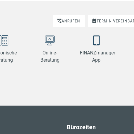
ANRUFEN
TERMIN VEREINBA
fonische
Online-
FINANZmanager
ratung
Beratung
App
Bürozeiten