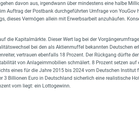
 gehen davon aus, irgendwann über mindestens eine halbe Milli
im Auftrag der Postbank durchgeführten Umfrage von YouGov he
ngs, dieses Vermögen allein mit Erwerbsarbeit anzuhäufen. Kons
uf die Kapitalmärkte. Dieser Wert lag bei der Vorgängerumfrage
talitätswechsel bei den als Aktienmuffel bekannten Deutschen er
enreiter, vertrauen ebenfalls 18 Prozent. Der Rückgang dürfte 
tabilität von Anlageimmobilien schmälert. 8 Prozent setzen auf 
ichts eines für die Jahre 2015 bis 2024 vom Deutschen Institut f
3 Billionen Euro in Deutschland sicherlich eine realistische H
ozent vorn liegt: ein Lottogewinn.