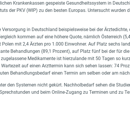
lichen Krankenkassen gespeiste Gesundheitssystem in Deutschla
ituts der PKV (WIP) zu den besten Europas. Untersucht wurden 
ie Versorgung in Deutschland beispielsweise bei der Ärztedichte,
Vergleich kommen auf eine höhere Quote, nämlich Österreich (5,
ist Polen mit 2,4 Ärzten pro 1.000 Einwohner. Auf Platz sechs lan
te Behandlungen (89,1 Prozent), auf Platz fünf bei der für die
eu zugelassene Medikamente ist hierzulande mit 50 Tagen so kur
 Wartezeit auf einen Arzttermin kann sich sehen lassen: 74 Pro
 akuten Behandlungsbedarf einen Termin am selben oder am näch
ter den Systemen nicht gekürt. Nachholbedarf sehen die Studie
o-Sprechstunden und beim Online-Zugang zu Terminen und zu Te