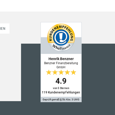
REN
Henrik Benzner
Benzner Finanzberatung
GmbH
4.9
von 5 Sternen
119
Kundenempfehlungen
Geprüft gemäß § 5b Abs. 3 UWG