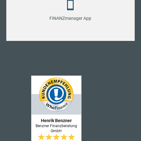
FINANZmanager App
Henrik Benzner
Benzner Finanzberatung
GmbH