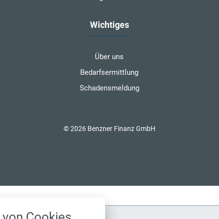
Wichtiges
Über uns
Bedarfsermittlung
Schadensmeldung
© 2026 Benzner Finanz GmbH
nstellungen
von Cookies
über alle verwendeten Cookies und