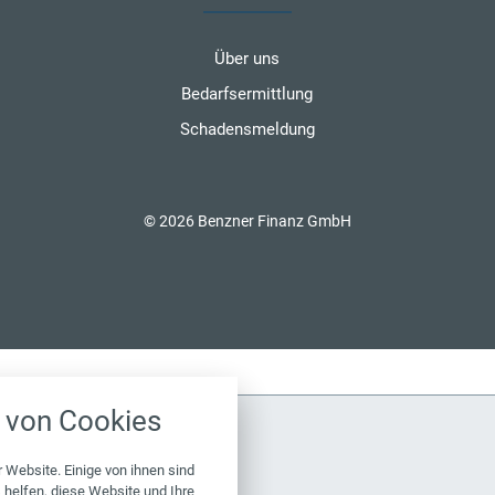
Über uns
Bedarfsermittlung
Schadensmeldung
© 2026 Benzner Finanz GmbH
nstellungen
von Cookies
über alle verwendeten Cookies und
chkeit folgende Kategorien zu
r zu blockieren.
 Website. Einige von ihnen sind
helfen, diese Website und Ihre