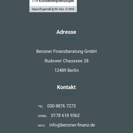
119
Kundenempfehlungen
Geprüft gemäß § 5b Abs. 3 UWG
Adresse
Benzner Finanzberatung GmbH
Rudower Chaussee 28
12489 Berlin
Kontakt
030 8876 7273
TEL
0178 618 9362
MOBIL
info@benzner-finanz.de
MAIL