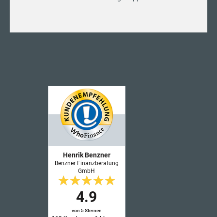
Henrik Benzner
Benzner Finanzberatung
GmbH
4.9
von 5 Sternen